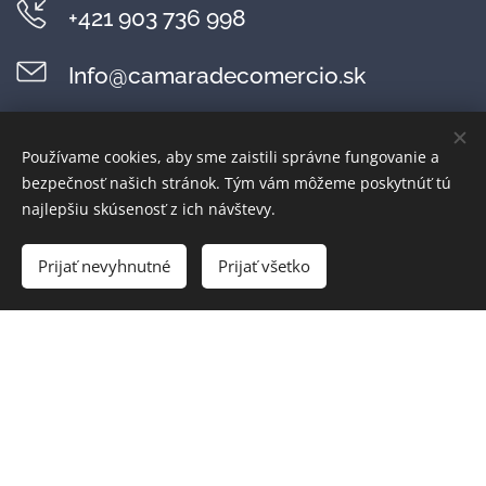
+421 903 736 998
Info@camaradecomercio.sk
@Instagram
Používame cookies, aby sme zaistili správne fungovanie a
bezpečnosť našich stránok. Tým vám môžeme poskytnúť tú
@facebook
najlepšiu skúsenosť z ich návštevy.
Prijať nevyhnutné
Prijať všetko