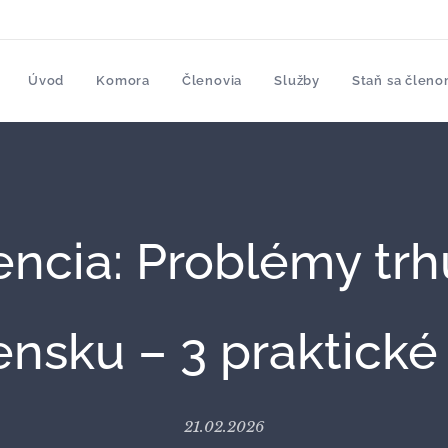
Úvod
Komora
Členovia
Služby
Staň sa člen
encia: Problémy trh
ensku – 3 praktické 
21.02.2026