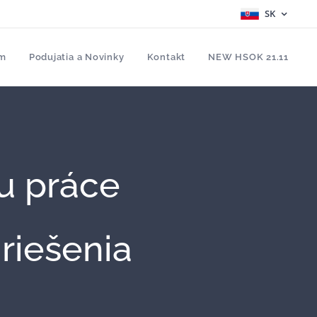
SK
om
Podujatia a Novinky
Kontakt
NEW HSOK 21.11
u práce
riešenia