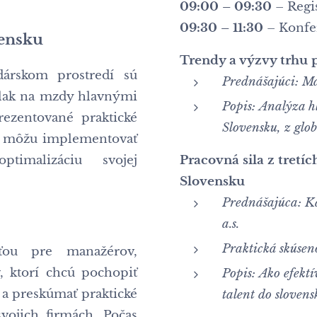
09:00 – 09:30
– Regis
09:30 – 11:30
– Konfe
vensku
Trendy a výzvy trhu 
dárskom prostredí sú
Prednášajúci:
Ma
 tlak na mzdy hlavnými
Popis:
Analýza h
rezentované praktické
Slovensku, z glo
rmy môžu implementovať
timalizáciu svojej
Pracovná sila z tretíc
Slovensku
Prednášajúca:
K
a.s.
Praktická skúsen
sťou pre manažérov,
, ktorí chcú pochopiť
Popis:
Ako efekt
 a preskúmať praktické
talent do slovens
vojich firmách. Počas