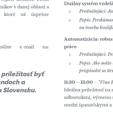
Duálny systém vzdelá
níkov v danej oblasti a
Prednášajúci:
Jo
, ktoré už úspešne
Popis:
Preskúman
na tvorbu kvalif
Automatizácia: robus
práce
šlite e-mail na:
Prednášajúci:
Pe
Popis:
Ako môže 
prispôsobiť sa š
príležitosť byť
endoch a
11:30 – 13:00
–
"Vino 
a Slovensku.
Ideálna príležitosť na
odborníkmi, výmenu n
medzi španielskymi a