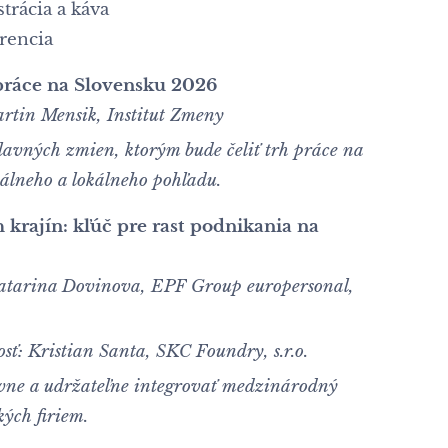
trácia a káva
rencia
práce na Slovensku 2026
rtin Mensik, Institut Zmeny
lavných zmien, ktorým bude čeliť trh práce na
bálneho a lokálneho pohľadu.
h krajín: kľúč pre rast podnikania na
atarina Dovinova, EPF Group europersonal,
osť:
Kristian Santa, SKC Foundry, s.r.o.
ívne a udržateľne integrovať medzinárodný
kých firiem.