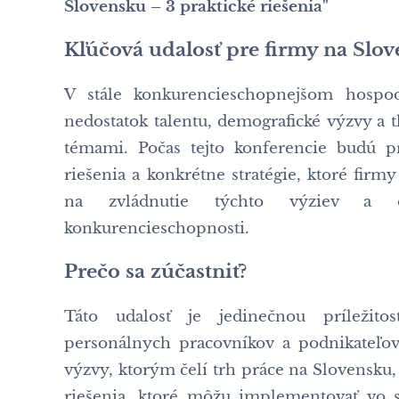
Slovensku – 3 praktické riešenia"
Kľúčová udalosť pre firmy na Slo
V stále konkurencieschopnejšom hospo
nedostatok talentu, demografické výzvy a
témami. Počas tejto konferencie budú p
riešenia a konkrétne stratégie, ktoré fi
na zvládnutie týchto výziev a op
konkurencieschopnosti.
Prečo sa zúčastniť?
Táto udalosť je jedinečnou príležito
personálnych pracovníkov a podnikateľov
výzvy, ktorým čelí trh práce na Slovensku,
riešenia, ktoré môžu implementovať vo s