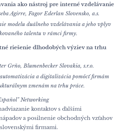
vania ako nástroj pre interné vzdelávanie
seba Agirre, Fagor Ederlan Slovensko, a.s.
ie modelu duálneho vzdelávania a jeho vplyv
ikovaného talentu v rámci firmy.
tné riešenie dlhodobých výziev na trhu
ter Grňo, Blumenbecker Slovakia, s.r.o.
automatizácia a digitalizácia pomôcť firmám
trukturálnym zmenám na trhu práce.
Español" Networking
 nadviazanie kontaktov s ďalšími
ápadov a posilnenie obchodných vzťahov
 slovenskými firmami.